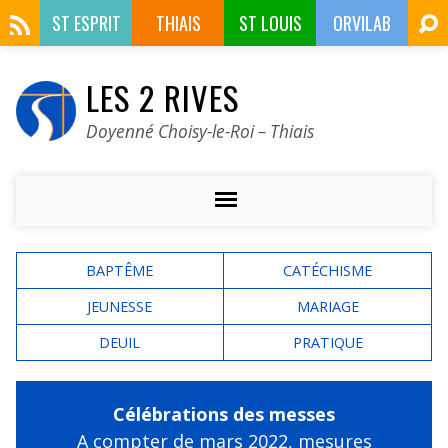
ST ESPRIT
THIAIS
ST LOUIS
ORVILAB
LES 2 RIVES
Doyenné Choisy-le-Roi – Thiais
BAPTÊME
CATÉCHISME
JEUNESSE
MARIAGE
DEUIL
PRATIQUE
Célébrations des messes
A compter de mars 2022,
mesures