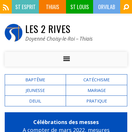
ST ESPRIT
THIAIS
ST LOUIS
ORVILAB
LES 2 RIVES
Doyenné Choisy-le-Roi – Thiais
BAPTÊME
CATÉCHISME
JEUNESSE
MARIAGE
DEUIL
PRATIQUE
Célébrations des messes
A compter de mars 2022,
mesures