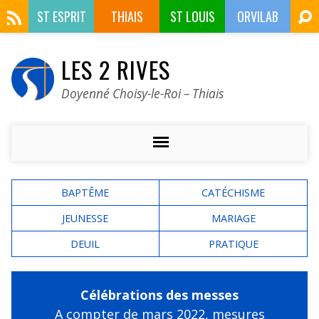
ST ESPRIT
THIAIS
ST LOUIS
ORVILAB
LES 2 RIVES
Doyenné Choisy-le-Roi – Thiais
BAPTÊME
CATÉCHISME
JEUNESSE
MARIAGE
DEUIL
PRATIQUE
Célébrations des messes
A compter de mars 2022,
mesures