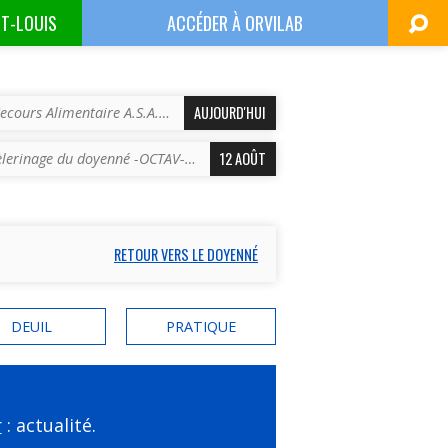
NT-LOUIS
ACCÉDER À
ORVILAB
AUJOURD'HUI
ecours Alimentaire A.S.A.…
12 AOÛT
èlerinage du doyenné -OCTAV-…
RETOUR VERS LE DOYENNÉ
DEUIL
PRATIQUE
r
: actualité.