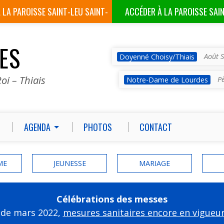
À LA
PAROISSE SAINT-LEU SAINT-
ACCÉDER À LA
PAROISSE SAI
GILLES
VES
Août S
Doyenné Choisy/Thiais
oi – Thiais
P
Notre-Dame de Lourdes
AGENDA
PHOTOS
CONTACT
ME
JEUNESSE
MARIAGE
Célébrations des messes
 de mars 2022,
mesures sanitaires encore en vigueu