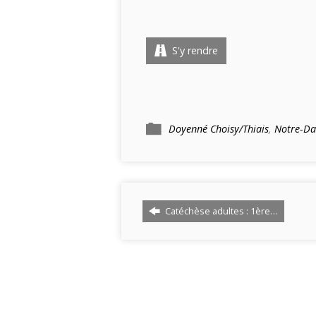
S'y rendre
Doyenné Choisy/Thiais
,
Notre-Da
Catéchèse adultes : 1ère…