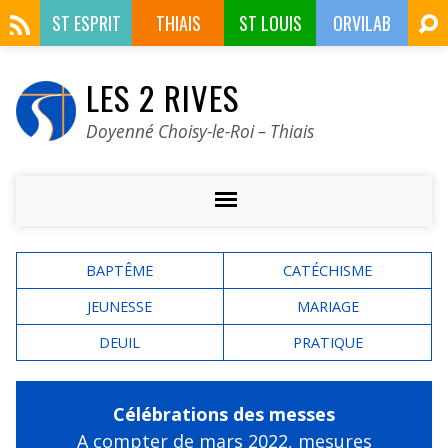
ST ESPRIT
THIAIS
ST LOUIS
ORVILAB
LES 2 RIVES
Doyenné Choisy-le-Roi – Thiais
BAPTÊME
CATÉCHISME
JEUNESSE
MARIAGE
DEUIL
PRATIQUE
Célébrations des messes
A compter de mars 2022,
mesures