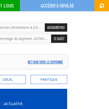
NT-LOUIS
ACCÉDER À
ORVILAB
AUJOURD'HUI
ecours Alimentaire A.S.A.…
12 AOÛT
èlerinage du doyenné -OCTAV-…
RETOUR VERS LE DOYENNÉ
DEUIL
PRATIQUE
r
: actualité.