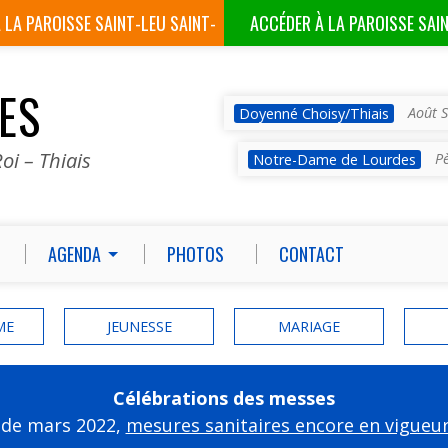
À LA
PAROISSE SAINT-LEU SAINT-
ACCÉDER À LA
PAROISSE SAI
GILLES
VES
Août S
Doyenné Choisy/Thiais
oi – Thiais
P
Notre-Dame de Lourdes
AGENDA
PHOTOS
CONTACT
ME
JEUNESSE
MARIAGE
Célébrations des messes
 de mars 2022,
mesures sanitaires encore en vigueu