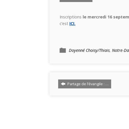
Inscriptions
le mercredi 16 septe
c’est
ICI.
Doyenné Choisy/Thiais
,
Notre-Da
Partage de l’évangile : …