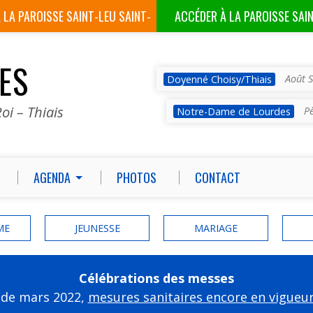
À LA
PAROISSE SAINT-LEU SAINT-
ACCÉDER À LA
PAROISSE SAI
GILLES
VES
Août S
Doyenné Choisy/Thiais
oi – Thiais
P
Notre-Dame de Lourdes
AGENDA
PHOTOS
CONTACT
ME
JEUNESSE
MARIAGE
Célébrations des messes
 de mars 2022,
mesures sanitaires encore en vigueu