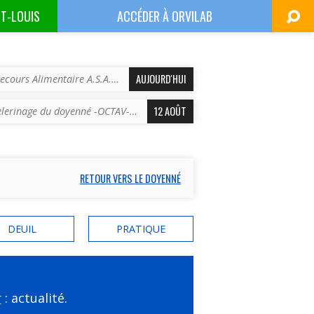
NT-LOUIS
ACCÉDER À
ORVILAB
AUJOURD'HUI
ecours Alimentaire A.S.A.…
12 AOÛT
èlerinage du doyenné -OCTAV-…
RETOUR VERS LE DOYENNÉ
DEUIL
PRATIQUE
r
: actualité.