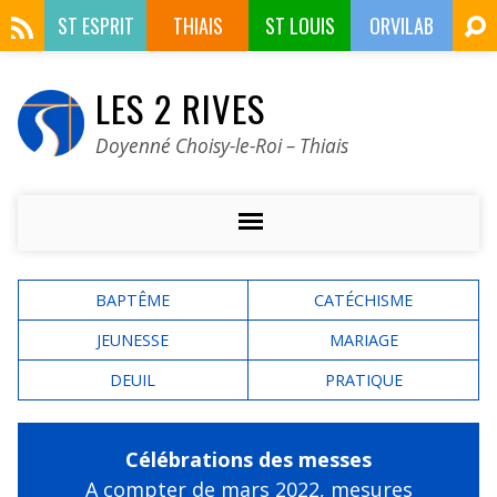
ST ESPRIT
THIAIS
ST LOUIS
ORVILAB
LES 2 RIVES
Doyenné Choisy-le-Roi – Thiais
BAPTÊME
CATÉCHISME
JEUNESSE
MARIAGE
DEUIL
PRATIQUE
Célébrations des messes
A compter de mars 2022,
mesures