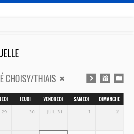
UELLE
É CHOISY/THIAIS
REDI
JEUDI
VENDREDI
SAMEDI
DIMANCHE
29
30
JUIL
31
1
2