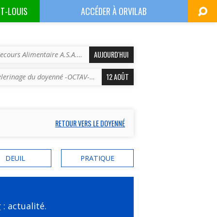
NT-LOUIS
ACCÉDER À
ORVILAB
AUJOURD'HUI
ecours Alimentaire A.S.A.…
12 AOÛT
èlerinage du doyenné -OCTAV-…
RETOUR VERS LE DOYENNÉ
DEUIL
PRATIQUE
r
: actualité.