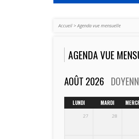
Accueil
>
Agenda vue mensuelle
AGENDA VUE MENS
AOÛT 2026
DOYENN
LUNDI
MARDI
MERC
27
28