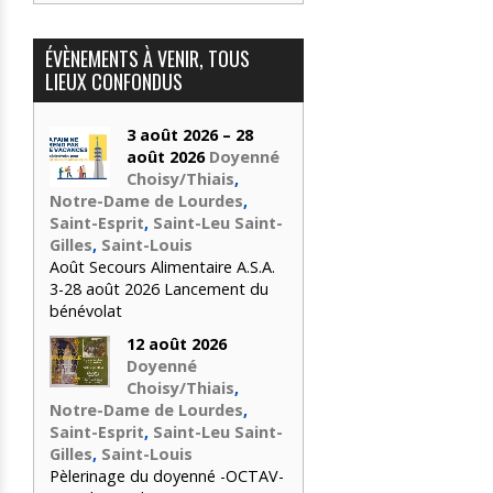
6 Lancement du bénévolat
 3-28 août 2026 Lancement du bénévolat
entaire A.S.A. 3-28 août 2026 Lancement du bénévolat
ÉVÈNEMENTS À VENIR, TOUS
LIEUX CONFONDUS
3 août 2026 – 28
 bénévolat
6 Lancement du bénévolat
 3-28 août 2026 Lancement du bénévolat
entaire A.S.A. 3-28 août 2026 Lancement du bénévolat
août 2026
Doyenné
enné – OCTAV- deuxième édition – Départ de Notre-Dame de Lourdes 
Choisy/Thiais
,
Notre-Dame de Lourdes
,
Saint-Esprit
,
Saint-Leu Saint-
Gilles
,
Saint-Louis
 bénévolat
6 Lancement du bénévolat
 3-28 août 2026 Lancement du bénévolat
entaire A.S.A. 3-28 août 2026 Lancement du bénévolat
Août Secours Alimentaire A.S.A.
3-28 août 2026 Lancement du
bénévolat
 bénévolat
6 Lancement du bénévolat
12 août 2026
Doyenné
Choisy/Thiais
,
Notre-Dame de Lourdes
,
Saint-Esprit
,
Saint-Leu Saint-
ption 2026 – 2027 à la maison paroissiale de Thiais
19:00 – 21:00
Gilles
,
Saint-Louis
Pèlerinage du doyenné -OCTAV-