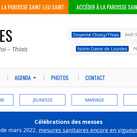
À LA
PAROISSE SAINT-LEU SAINT-
ACCÉDER À LA
PAROISSE SAI
GILLES
VES
Août S
Doyenné Choisy/Thiais
oi – Thiais
P
Notre-Dame de Lourdes
AGENDA
PHOTOS
CONTACT
ME
JEUNESSE
MARIAGE
Célébrations des messes
 de mars 2022,
mesures sanitaires encore en vigueu