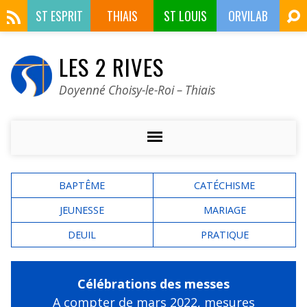
ST ESPRIT
THIAIS
ST LOUIS
ORVILAB
LES 2 RIVES
Doyenné Choisy-le-Roi – Thiais
BAPTÊME
CATÉCHISME
JEUNESSE
MARIAGE
DEUIL
PRATIQUE
Célébrations des messes
A compter de mars 2022,
mesures