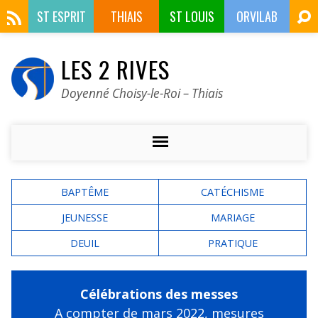
ST ESPRIT
THIAIS
ST LOUIS
ORVILAB
LES 2 RIVES
Doyenné Choisy-le-Roi – Thiais
BAPTÊME
CATÉCHISME
JEUNESSE
MARIAGE
DEUIL
PRATIQUE
Célébrations des messes
A compter de mars 2022,
mesures