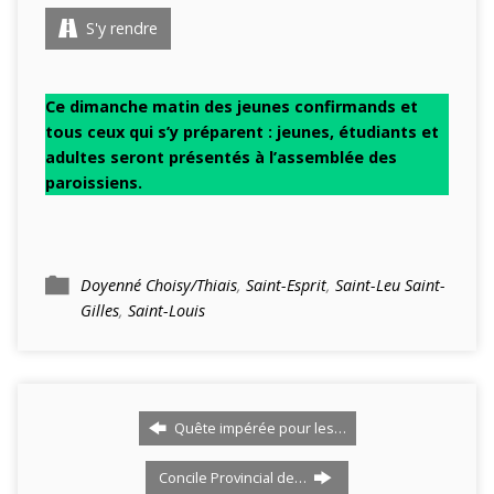
S'y rendre
Ce dimanche matin des jeunes confirmands et
tous ceux qui s’y préparent : jeunes, étudiants et
adultes seront présentés à l’assemblée des
paroissiens.
Doyenné Choisy/Thiais
,
Saint-Esprit
,
Saint-Leu Saint-
Gilles
,
Saint-Louis
Quête impérée pour les…
Concile Provincial de…