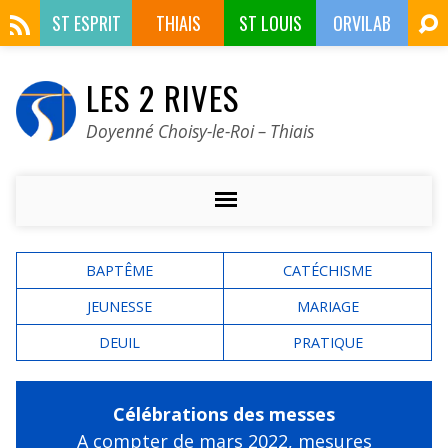
ST ESPRIT
THIAIS
ST LOUIS
ORVILAB
LES 2 RIVES
Doyenné Choisy-le-Roi – Thiais
BAPTÊME
CATÉCHISME
JEUNESSE
MARIAGE
DEUIL
PRATIQUE
Célébrations des messes
A compter de mars 2022,
mesures