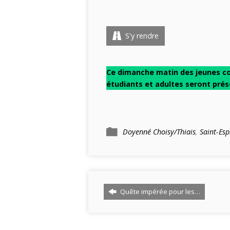
S'y rendre
Ce dimanche matin des jeunes con
étudiants et adultes seront prés
Doyenné Choisy/Thiais
,
Saint-Esp
Quête impérée pour les…