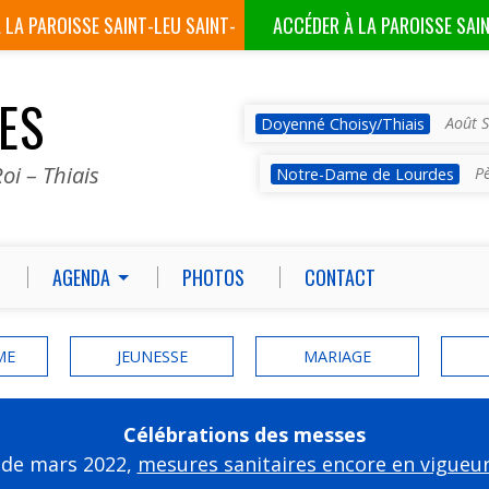
À LA
PAROISSE SAINT-LEU SAINT-
ACCÉDER À LA
PAROISSE SAI
GILLES
VES
Août S
Doyenné Choisy/Thiais
oi – Thiais
P
Notre-Dame de Lourdes
AGENDA
PHOTOS
CONTACT
ME
JEUNESSE
MARIAGE
Célébrations des messes
 de mars 2022,
mesures sanitaires encore en vigueu