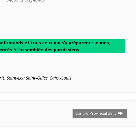
firmands et tous ceux qui s’y préparent : jeunes,
entés à l’assemblée des paroissiens.
rit
,
Saint-Leu Saint-Gilles
,
Saint-Louis
Concile Provincial de…