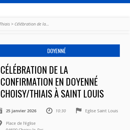
Thiais
>
Célébration de la…
DOYENNÉ
CÉLÉBRATION DE LA
CONFIRMATION EN DOYENNÉ
CHOISY/THIAIS À SAINT LOUIS
25 janvier 2026
10:30
Eglise Saint Louis
Place de l’église
94600 Choisy-le-Roi