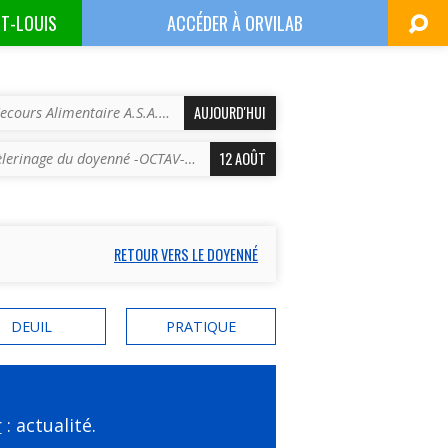
NT-LOUIS
ACCÉDER À
ORVILAB
AUJOURD'HUI
ecours Alimentaire A.S.A.…
12 AOÛT
èlerinage du doyenné -OCTAV-…
RETOUR VERS LE DOYENNÉ
DEUIL
PRATIQUE
r
: actualité.