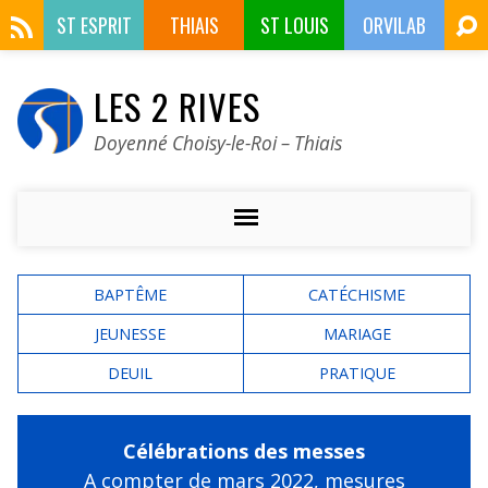
ST ESPRIT
THIAIS
ST LOUIS
ORVILAB
LES 2 RIVES
Doyenné Choisy-le-Roi – Thiais
BAPTÊME
CATÉCHISME
JEUNESSE
MARIAGE
DEUIL
PRATIQUE
Célébrations des messes
A compter de mars 2022,
mesures