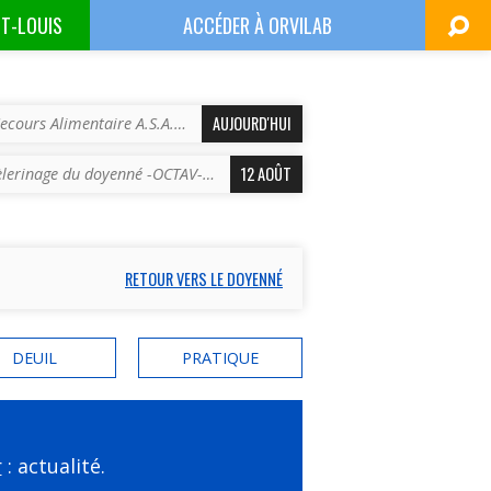
NT-LOUIS
ACCÉDER À
ORVILAB
AUJOURD'HUI
ecours Alimentaire A.S.A.…
12 AOÛT
èlerinage du doyenné -OCTAV-…
RETOUR VERS LE DOYENNÉ
DEUIL
PRATIQUE
r
: actualité.