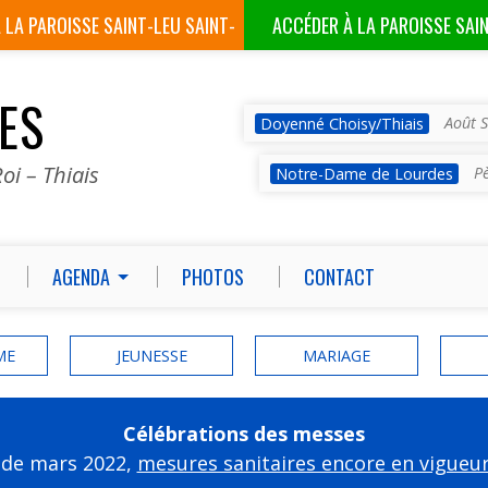
À LA
PAROISSE SAINT-LEU SAINT-
ACCÉDER À LA
PAROISSE SAI
GILLES
VES
Août S
Doyenné Choisy/Thiais
oi – Thiais
P
Notre-Dame de Lourdes
AGENDA
PHOTOS
CONTACT
ME
JEUNESSE
MARIAGE
Célébrations des messes
 de mars 2022,
mesures sanitaires encore en vigueu