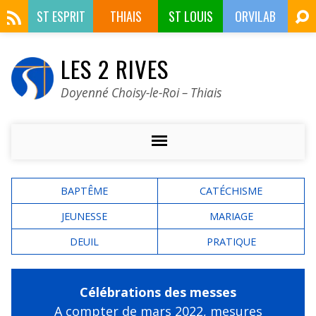
ST ESPRIT
THIAIS
ST LOUIS
ORVILAB
LES 2 RIVES
Doyenné Choisy-le-Roi – Thiais
BAPTÊME
CATÉCHISME
JEUNESSE
MARIAGE
DEUIL
PRATIQUE
Célébrations des messes
A compter de mars 2022,
mesures