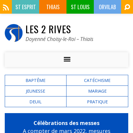
ST ESPRIT
THIAIS
ST LOUIS
ORVILAB
LES 2 RIVES
Doyenné Choisy-le-Roi – Thiais
BAPTÊME
CATÉCHISME
JEUNESSE
MARIAGE
DEUIL
PRATIQUE
Célébrations des messes
A compter de mars 2022,
mesures