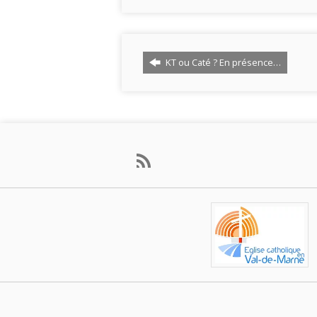
KT ou Caté ? En présence…