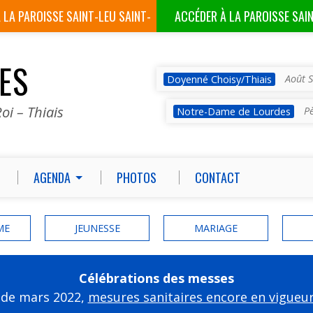
À LA
PAROISSE SAINT-LEU SAINT-
ACCÉDER À LA
PAROISSE SAI
GILLES
VES
Août S
Doyenné Choisy/Thiais
oi – Thiais
P
Notre-Dame de Lourdes
AGENDA
PHOTOS
CONTACT
ME
JEUNESSE
MARIAGE
Célébrations des messes
 de mars 2022,
mesures sanitaires encore en vigueu