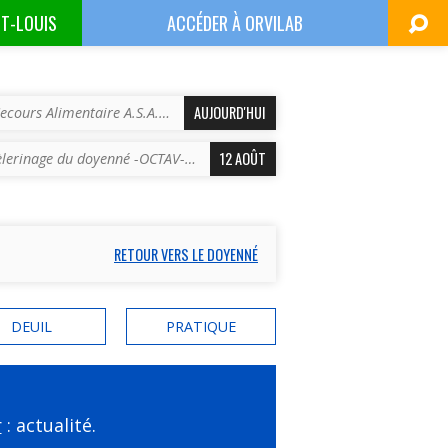
NT-LOUIS
ACCÉDER À
ORVILAB
AUJOURD'HUI
ecours Alimentaire A.S.A.…
12 AOÛT
èlerinage du doyenné -OCTAV-…
RETOUR VERS LE DOYENNÉ
DEUIL
PRATIQUE
r
: actualité.