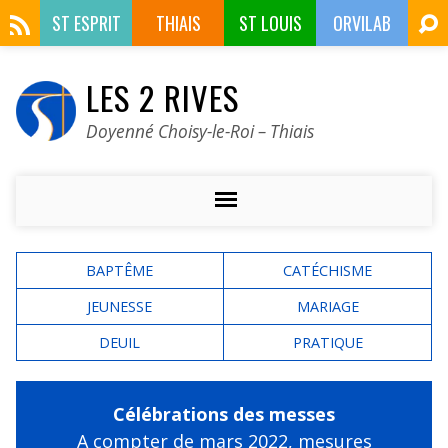
ST ESPRIT
THIAIS
ST LOUIS
ORVILAB
LES 2 RIVES
Doyenné Choisy-le-Roi – Thiais
BAPTÊME
CATÉCHISME
JEUNESSE
MARIAGE
DEUIL
PRATIQUE
Célébrations des messes
A compter de mars 2022,
mesures