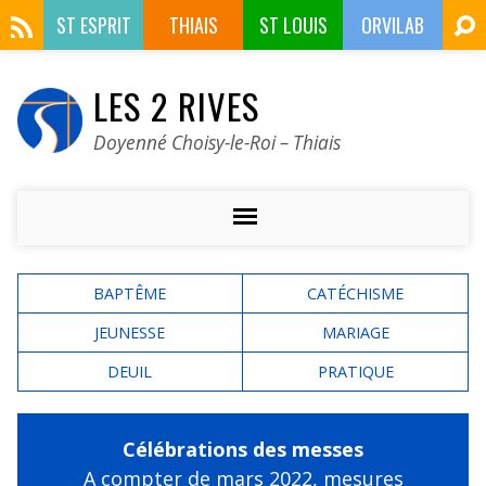
ST ESPRIT
THIAIS
ST LOUIS
ORVILAB
LES 2 RIVES
Doyenné Choisy-le-Roi – Thiais
BAPTÊME
CATÉCHISME
JEUNESSE
MARIAGE
DEUIL
PRATIQUE
Célébrations des messes
A compter de mars 2022,
mesures