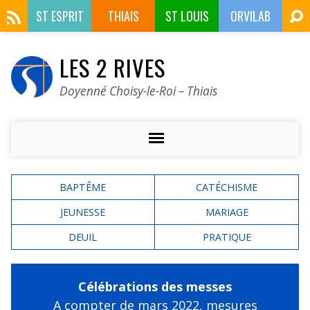
ST ESPRIT
THIAIS
ST LOUIS
ORVILAB
LES 2 RIVES
Doyenné Choisy-le-Roi – Thiais
BAPTÊME
CATÉCHISME
JEUNESSE
MARIAGE
DEUIL
PRATIQUE
Célébrations des messes
A compter de mars 2022,
mesures