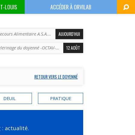
NT-LOUIS
ACCÉDER À
ORVILAB
AUJOURD'HUI
ecours Alimentaire A.S.A.…
12 AOÛT
èlerinage du doyenné -OCTAV-…
RETOUR VERS LE DOYENNÉ
DEUIL
PRATIQUE
r
: actualité.