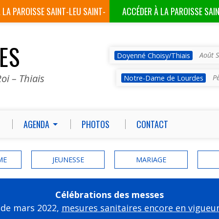
À LA
PAROISSE SAINT-LEU SAINT-
ACCÉDER À LA
PAROISSE SAI
GILLES
VES
Août S
Doyenné Choisy/Thiais
oi – Thiais
P
Notre-Dame de Lourdes
AGENDA
PHOTOS
CONTACT
ME
JEUNESSE
MARIAGE
Célébrations des messes
 de mars 2022,
mesures sanitaires encore en vigueu