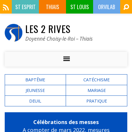
ST ESPRIT
THIAIS
ST LOUIS
ORVILAB
LES 2 RIVES
Doyenné Choisy-le-Roi – Thiais
BAPTÊME
CATÉCHISME
JEUNESSE
MARIAGE
DEUIL
PRATIQUE
Célébrations des messes
A compter de mars 2022,
mesures