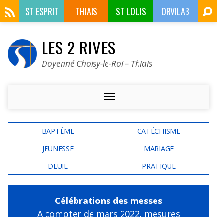
ST ESPRIT
THIAIS
ST LOUIS
ORVILAB
LES 2 RIVES
Doyenné Choisy-le-Roi – Thiais
BAPTÊME
CATÉCHISME
JEUNESSE
MARIAGE
DEUIL
PRATIQUE
Célébrations des messes
A compter de mars 2022,
mesures