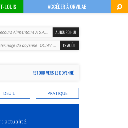
NT-LOUIS
ACCÉDER À
ORVILAB
AUJOURD'HUI
ecours Alimentaire A.S.A.…
12 AOÛT
èlerinage du doyenné -OCTAV-…
RETOUR VERS LE DOYENNÉ
DEUIL
PRATIQUE
r
: actualité.