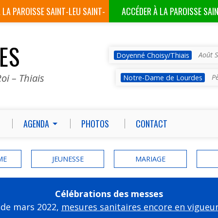
À LA
PAROISSE SAINT-LEU SAINT-
ACCÉDER À LA
PAROISSE SAI
GILLES
VES
Août S
Doyenné Choisy/Thiais
oi – Thiais
P
Notre-Dame de Lourdes
AGENDA
PHOTOS
CONTACT
ME
JEUNESSE
MARIAGE
Célébrations des messes
 de mars 2022,
mesures sanitaires encore en vigueu