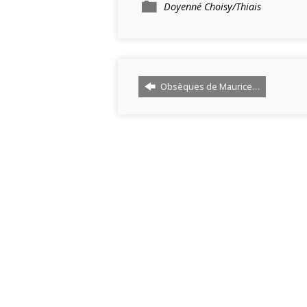
Doyenné Choisy/Thiais
Obsèques de Maurice…