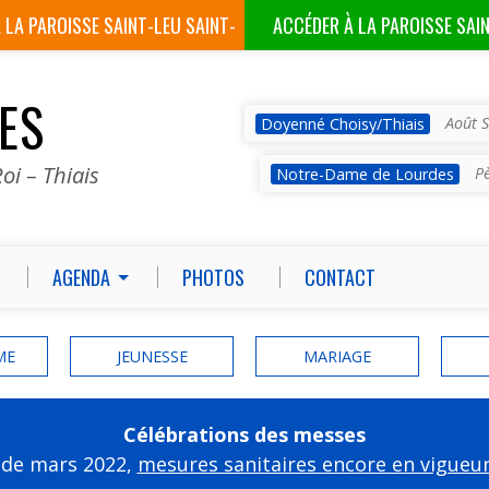
À LA
PAROISSE SAINT-LEU SAINT-
ACCÉDER À LA
PAROISSE SAI
GILLES
VES
Août S
Doyenné Choisy/Thiais
oi – Thiais
P
Notre-Dame de Lourdes
AGENDA
PHOTOS
CONTACT
ME
JEUNESSE
MARIAGE
Célébrations des messes
 de mars 2022,
mesures sanitaires encore en vigueu