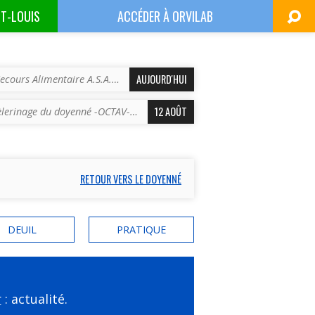
NT-LOUIS
ACCÉDER À
ORVILAB
AUJOURD'HUI
ecours Alimentaire A.S.A.…
12 AOÛT
èlerinage du doyenné -OCTAV-…
RETOUR VERS LE DOYENNÉ
DEUIL
PRATIQUE
r
: actualité.