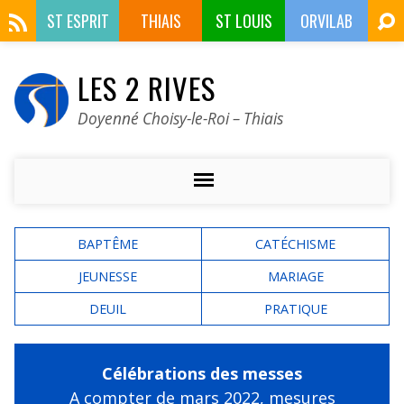
ST ESPRIT
THIAIS
ST LOUIS
ORVILAB
LES 2 RIVES
Doyenné Choisy-le-Roi – Thiais
BAPTÊME
CATÉCHISME
JEUNESSE
MARIAGE
DEUIL
PRATIQUE
Célébrations des messes
A compter de mars 2022,
mesures