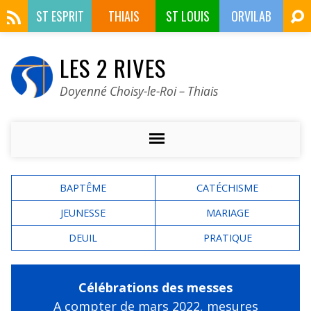
ST ESPRIT
THIAIS
ST LOUIS
ORVILAB
LES 2 RIVES
Doyenné Choisy-le-Roi – Thiais
BAPTÊME
CATÉCHISME
JEUNESSE
MARIAGE
DEUIL
PRATIQUE
Célébrations des messes
A compter de mars 2022,
mesures