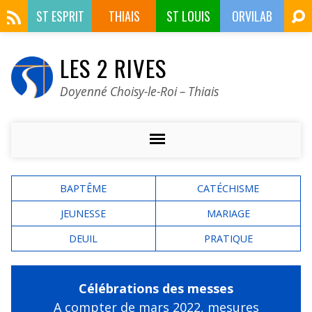
ST ESPRIT
THIAIS
ST LOUIS
ORVILAB
LES 2 RIVES
Doyenné Choisy-le-Roi – Thiais
BAPTÊME
CATÉCHISME
JEUNESSE
MARIAGE
DEUIL
PRATIQUE
Célébrations des messes
A compter de mars 2022,
mesures