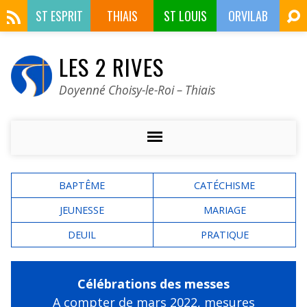
ST ESPRIT
THIAIS
ST LOUIS
ORVILAB
LES 2 RIVES
Doyenné Choisy-le-Roi – Thiais
BAPTÊME
CATÉCHISME
JEUNESSE
MARIAGE
DEUIL
PRATIQUE
Célébrations des messes
A compter de mars 2022,
mesures