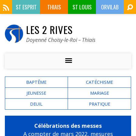
ST ESPRIT
THIAIS
ST LOUIS
ORVILAB
LES 2 RIVES
Doyenné Choisy-le-Roi – Thiais
BAPTÊME
CATÉCHISME
JEUNESSE
MARIAGE
DEUIL
PRATIQUE
Célébrations des messes
A compter de mars 2022,
mesures