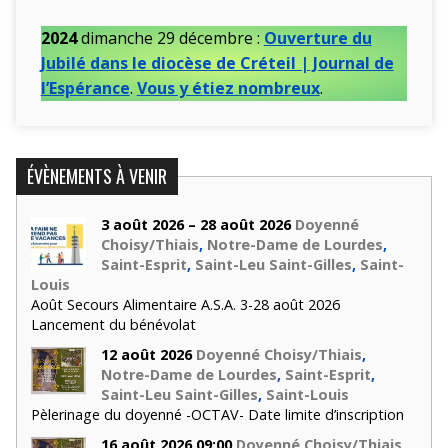
2024
dimanche 29 décembre :
Ouverture du
Jubilé dans le diocèse de Créteil | Journal de
l’Espérance
.
Vous y étiez nombreux
.
ÉVÈNEMENTS À VENIR
3 août 2026 – 28 août 2026
Doyenné
Choisy/Thiais
,
Notre-Dame de Lourdes
,
Saint-Esprit
,
Saint-Leu Saint-Gilles
,
Saint-
Louis
Août Secours Alimentaire A.S.A. 3-28 août 2026
Lancement du bénévolat
12 août 2026
Doyenné Choisy/Thiais
,
Notre-Dame de Lourdes
,
Saint-Esprit
,
Saint-Leu Saint-Gilles
,
Saint-Louis
Pèlerinage du doyenné -OCTAV- Date limite d’inscription
16 août 2026 09:00
Doyenné Choisy/Thiais
,