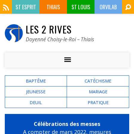
ST ESPRIT
THIAIS
ST LOUIS
ORVILAB
LES 2 RIVES
Doyenné Choisy-le-Roi – Thiais
BAPTÊME
CATÉCHISME
JEUNESSE
MARIAGE
DEUIL
PRATIQUE
Célébrations des messes
A compter de mars 2022,
mesures