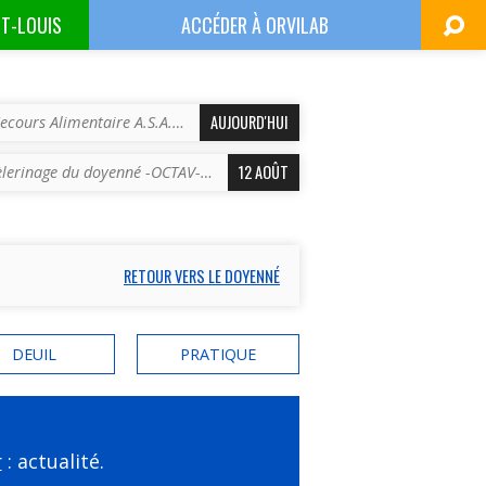
NT-LOUIS
ACCÉDER À
ORVILAB
AUJOURD'HUI
ecours Alimentaire A.S.A.…
12 AOÛT
èlerinage du doyenné -OCTAV-…
RETOUR VERS LE DOYENNÉ
DEUIL
PRATIQUE
r
: actualité.