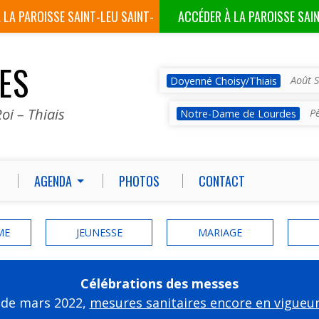
À LA
PAROISSE SAINT-LEU SAINT-
ACCÉDER À LA
PAROISSE SAI
GILLES
VES
Août S
Doyenné Choisy/Thiais
oi – Thiais
P
Notre-Dame de Lourdes
AGENDA
PHOTOS
CONTACT
ME
JEUNESSE
MARIAGE
Célébrations des messes
 de mars 2022,
mesures sanitaires encore en vigueu