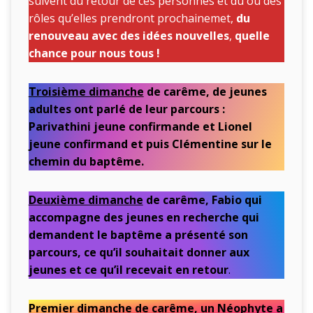
suivent du retour de ces personnes et du ou des
rôles qu’elles prendront prochainemet,
du
renouveau avec des idées nouvelles
,
quelle
chance pour nous tous !
Troisième dimanche
de carême, de jeunes
adultes ont parlé de leur parcours :
Parivathini jeune confirmande et Lionel
jeune confirmand et puis Clémentine sur le
chemin du baptême.
Deuxième dimanche
de carême, Fabio qui
accompagne des jeunes en recherche qui
demandent le baptême a présenté son
parcours, ce qu’il souhaitait donner aux
jeunes et ce qu’il recevait en retour
.
Premier dimanche
de carême, un Néophyte a