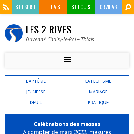
ST ESPRIT
THIAIS
ST LOUIS
ORVILAB
LES 2 RIVES
Doyenné Choisy-le-Roi – Thiais
BAPTÊME
CATÉCHISME
JEUNESSE
MARIAGE
DEUIL
PRATIQUE
Célébrations des messes
A compter de mars 2022,
mesures