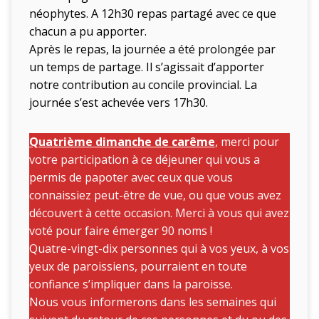
néophytes. A 12h30 repas partagé avec ce que
chacun a pu apporter.
Après le repas, la journée a été prolongée par
un temps de partage. Il s’agissait d’apporter
notre contribution au concile provincial. La
journée s’est achevée vers 17h30.
Quatrième dimanche de carême
, merci pour
votre participation à ce déjeuner qui vous a
permis de papoter avec ceux que vous
connaissiez peut-être de vue, ou que vous avez
découvert à cette occasion. Merci à vous qui avez
voté pour faire émerger 90 noms !
Quatre-vingt-dix personnes qui à vos yeux, à vos
yeux de paroissiens, pourraient en toute
confiance s’impliquer dans la paroisse.
Nous vous informerons dans les semaines qui