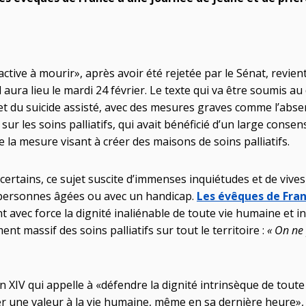
 active à mourir», après avoir été rejetée par le Sénat, revie
l aura lieu le mardi 24 février. Le texte qui va être soumis a
 et du suicide assisté, avec des mesures graves comme l’abs
i sur les soins palliatifs, qui avait bénéficié d’un large conse
e la mesure visant à créer des maisons de soins palliatifs.
certains, ce sujet suscite d’immenses inquiétudes et de vives
personnes âgées ou avec un handicap.
Les évêques de Fra
nt avec force la dignité inaliénable de toute vie humaine et i
t massif des soins palliatifs sur tout le territoire :
« On ne 
 XIV qui appelle à «défendre la dignité intrinsèque de to
 une valeur à la vie humaine, même en sa dernière heure»,