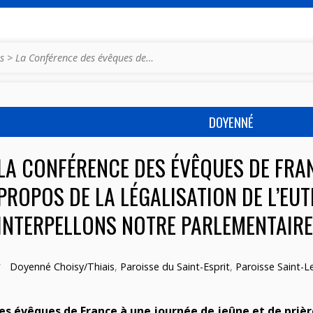
s
>
La Conférence des évêques de…
DOYENNÉ
LA CONFÉRENCE DES ÉVÊQUES DE FRA
PROPOS DE LA LÉGALISATION DE L’EUT
INTERPELLONS NOTRE PARLEMENTAIR
Doyenné Choisy/Thiais
,
Paroisse du Saint-Esprit
,
Paroisse Saint-Le
 des évêques de France à une journée de jeûne et de prière