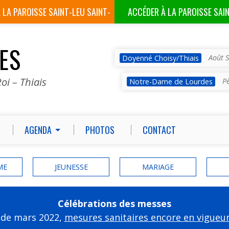
À LA
PAROISSE SAINT-LEU SAINT-
ACCÉDER À LA
PAROISSE SAI
GILLES
VES
Août S
Doyenné Choisy/Thiais
oi – Thiais
P
Notre-Dame de Lourdes
AGENDA
PHOTOS
CONTACT
ME
JEUNESSE
MARIAGE
Célébrations des messes
 de mars 2022,
mesures sanitaires encore en vigueu