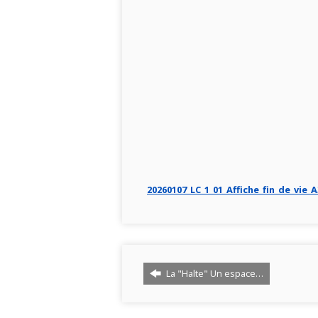
20260107_LC_1_01_Affiche_fin_de_vie_A
La "Halte" Un espace…