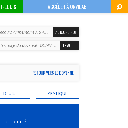
NT-LOUIS
ACCÉDER À
ORVILAB
AUJOURD'HUI
ecours Alimentaire A.S.A.…
12 AOÛT
èlerinage du doyenné -OCTAV-…
RETOUR VERS LE DOYENNÉ
DEUIL
PRATIQUE
r
: actualité.