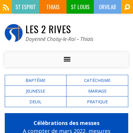
ST ESPRIT
THIAIS
ST LOUIS
ORVILAB
LES 2 RIVES
Doyenné Choisy-le-Roi – Thiais
BAPTÊME
CATÉCHISME
JEUNESSE
MARIAGE
DEUIL
PRATIQUE
Célébrations des messes
A compter de mars 2022,
mesures