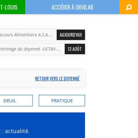
NT-LOUIS
ACCÉDER À
ORVILAB
AUJOURD'HUI
ecours Alimentaire A.S.A.…
12 AOÛT
èlerinage du doyenné -OCTAV-…
RETOUR VERS LE DOYENNÉ
DEUIL
PRATIQUE
r
: actualité.