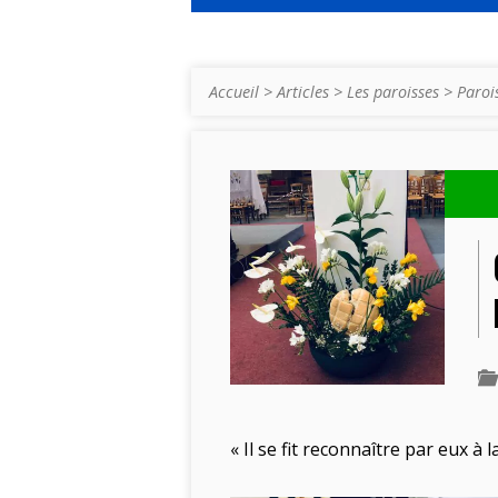
Accueil
>
Articles
>
Les paroisses
>
Paroi
« Il se fit reconnaître par eux à l