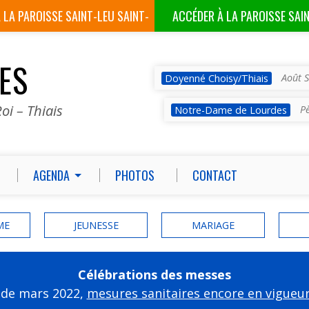
À LA
PAROISSE SAINT-LEU SAINT-
ACCÉDER À LA
PAROISSE SAI
GILLES
VES
Août S
Doyenné Choisy/Thiais
oi – Thiais
P
Notre-Dame de Lourdes
AGENDA
PHOTOS
CONTACT
ME
JEUNESSE
MARIAGE
Célébrations des messes
 de mars 2022,
mesures sanitaires encore en vigueu