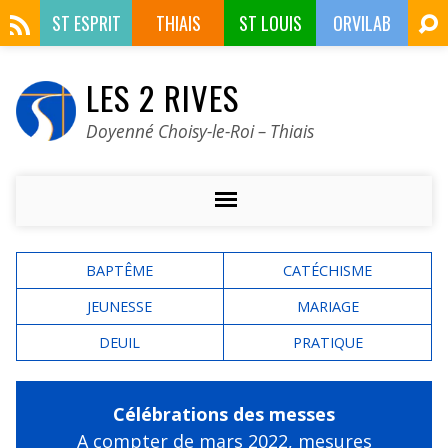
ST ESPRIT
THIAIS
ST LOUIS
ORVILAB
LES 2 RIVES
Doyenné Choisy-le-Roi – Thiais
BAPTÊME
CATÉCHISME
JEUNESSE
MARIAGE
DEUIL
PRATIQUE
Célébrations des messes
A compter de mars 2022,
mesures