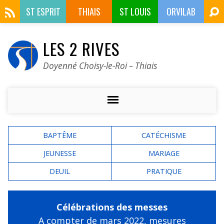
ST ESPRIT
THIAIS
ST LOUIS
ORVILAB
LES 2 RIVES
Doyenné Choisy-le-Roi – Thiais
BAPTÊME
CATÉCHISME
JEUNESSE
MARIAGE
DEUIL
PRATIQUE
Célébrations des messes
A compter de mars 2022,
mesures