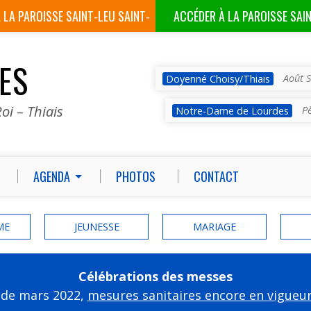
À LA
PAROISSE SAINT-LEU SAINT-
ACCÉDER À LA
PAROISSE SAI
GILLES
VES
Août S
Doyenné Choisy/Thiais
oi – Thiais
P
Notre-Dame de Lourdes
AGENDA
PHOTOS
CONTACT
ME
JEUNESSE
MARIAGE
Célébrations des messes
 de mars 2022,
mesures sanitaires encore en vigueu