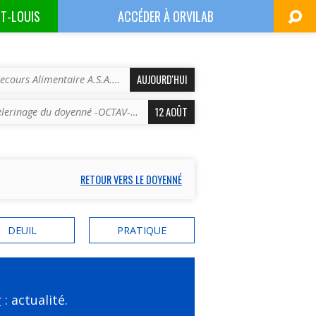
NT-LOUIS
ACCÉDER À
ORVILAB
AUJOURD'HUI
ecours Alimentaire A.S.A.…
12 AOÛT
èlerinage du doyenné -OCTAV-…
RETOUR VERS LE DOYENNÉ
DEUIL
PRATIQUE
r
: actualité.