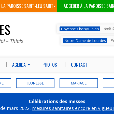
À LA
PAROISSE SAINT-LEU SAINT-
ACCÉDER À LA
PAROISSE SAI
GILLES
VES
Août S
Doyenné Choisy/Thiais
oi – Thiais
P
Notre-Dame de Lourdes
AGENDA
PHOTOS
CONTACT
ME
JEUNESSE
MARIAGE
Célébrations des messes
 de mars 2022,
mesures sanitaires encore en vigueu