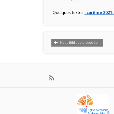
Quelques textes
: carême 2021
Etude Biblique proposée…