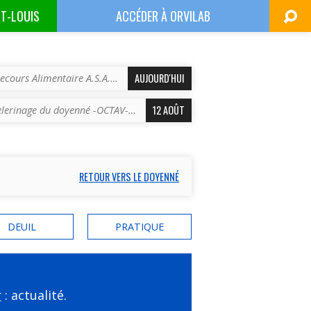
NT-LOUIS
ACCÉDER À
ORVILAB
AUJOURD'HUI
ecours Alimentaire A.S.A.…
12 AOÛT
èlerinage du doyenné -OCTAV-…
RETOUR VERS LE DOYENNÉ
DEUIL
PRATIQUE
r
: actualité.