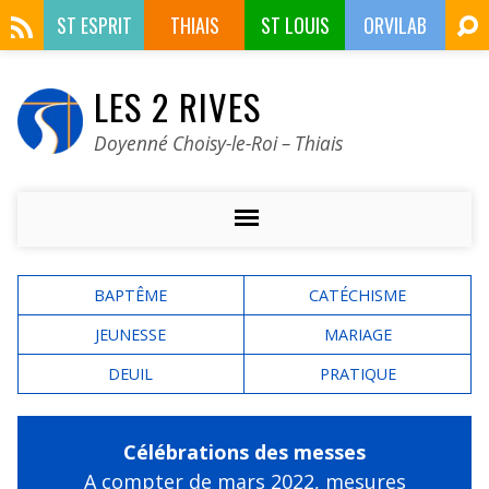
ST ESPRIT
THIAIS
ST LOUIS
ORVILAB
LES 2 RIVES
Doyenné Choisy-le-Roi – Thiais
BAPTÊME
CATÉCHISME
JEUNESSE
MARIAGE
DEUIL
PRATIQUE
Célébrations des messes
A compter de mars 2022,
mesures